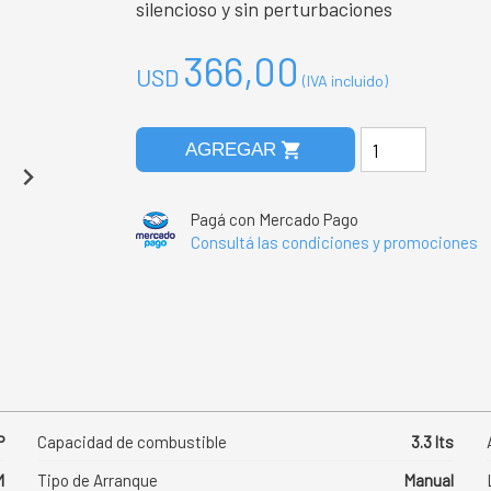
silencioso y sin perturbaciones
366,00
USD
(IVA incluido)
shopping_cart
AGREGAR
Pagá con Mercado Pago
Consultá las condiciones y promociones
P
Capacidad de combustible
3.3 lts
M
Tipo de Arranque
Manual