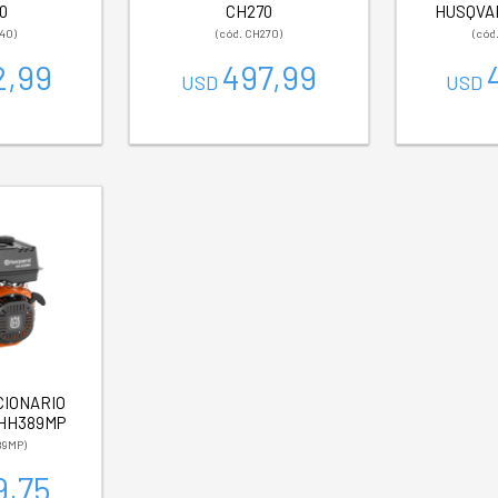
0
CH270
HUSQVA
40)
(cód. CH270)
(cód
2,99
497,99
USD
USD
CIONARIO
HH389MP
89MP)
9,75