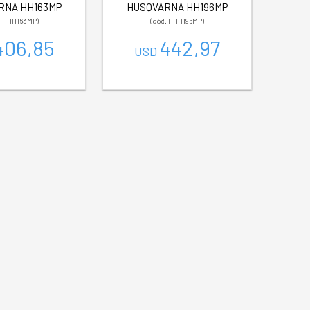
RNA HH163MP
HUSQVARNA HH196MP
. HHH163MP)
(cód. HHH196MP)
406,85
442,97
USD