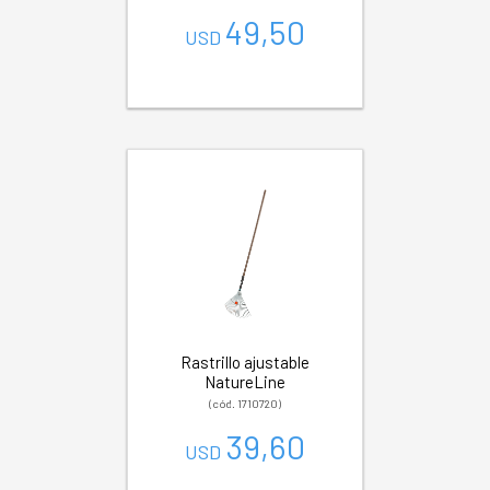
49,50
USD
Rastrillo ajustable
NatureLine
(cód. 1710720)
39,60
USD