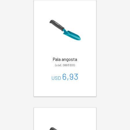
Pala angosta
(cód. 0895120)
6,93
USD