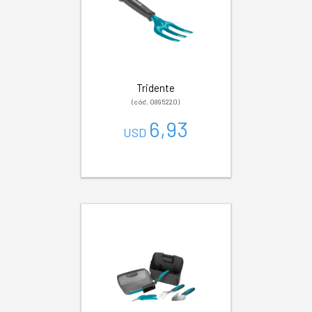
Tridente
(cód. 0895220)
6,93
USD