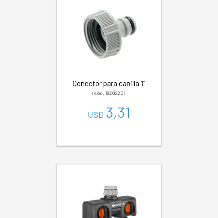
Conector para canilla 1"
(cód. 1820220)
3,31
USD