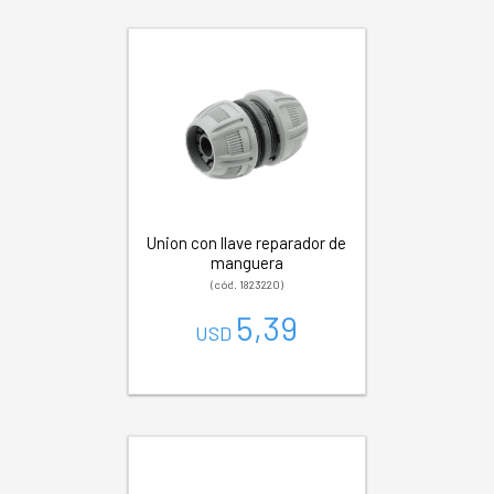
Union con llave reparador de
manguera
(cód. 1823220)
5,39
USD