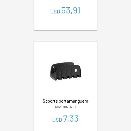
53,91
USD
Soporte portamanguera
(cód. 0024120)
7,33
USD