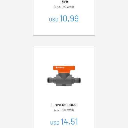
llave
(cód. 0294220)
10,99
USD
Llave de paso
(cód. 0297620)
14,51
USD