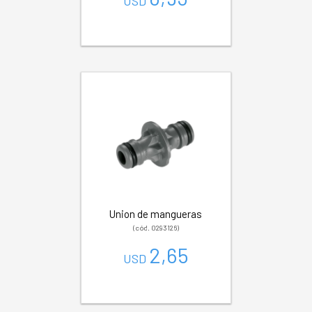
USD
Union de mangueras
(cód. 0293126)
2,65
USD