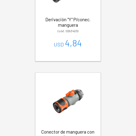
Derivación "Y" P/conec.
manguera
(cód. 0293426)
4,84
USD
Conector de manguera con