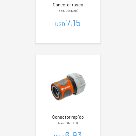
Conector rosca
(cód. 0291720)
7,15
USD
Conector rapido
(cód. 1821620)
6,93