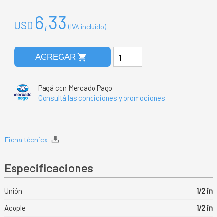
6,33
USD
(IVA incluido)
shopping_cart
AGREGAR
Pagá con Mercado Pago
Consultá las condiciones y promociones
Ficha técnica
Especificaciones
Unión
1/2 in
Acople
1/2 in