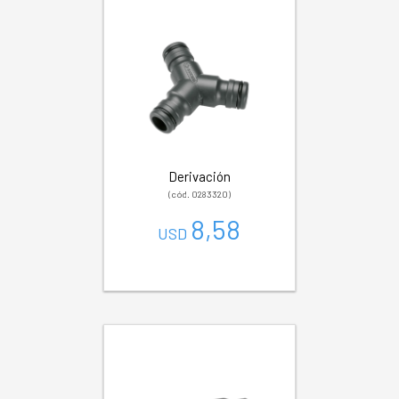
Derivación
(cód. 0283320)
8,58
USD