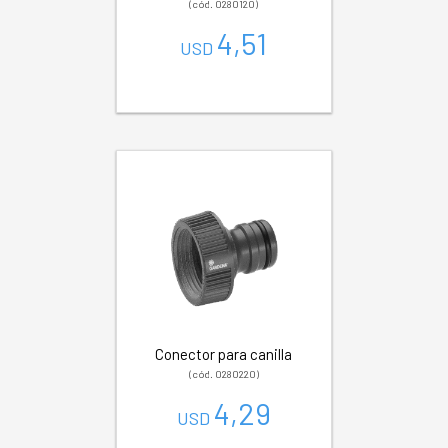
(cód. 0280120)
4,51
USD
Conector para canilla
(cód. 0280220)
4,29
USD