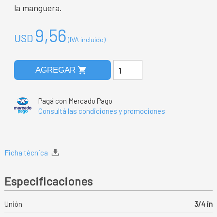
la manguera.
9,56
USD
(IVA incluido)
shopping_cart
AGREGAR
Pagá con Mercado Pago
Consultá las condiciones y promociones
Ficha técnica
Especificaciones
Unión
3/4 in