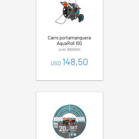
Carro portamanguera
AquaRoll 100
(cód. 1852020)
148,50
USD