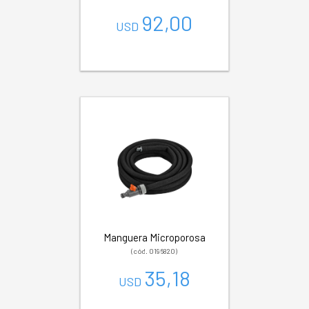
92,00
USD
Manguera Microporosa
(cód. 0196820)
35,18
USD