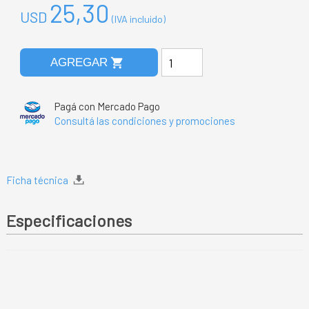
25,30
USD
(IVA incluido)
shopping_cart
AGREGAR
Pagá con Mercado Pago
Consultá las condiciones y promociones
Ficha técnica
Especificaciones