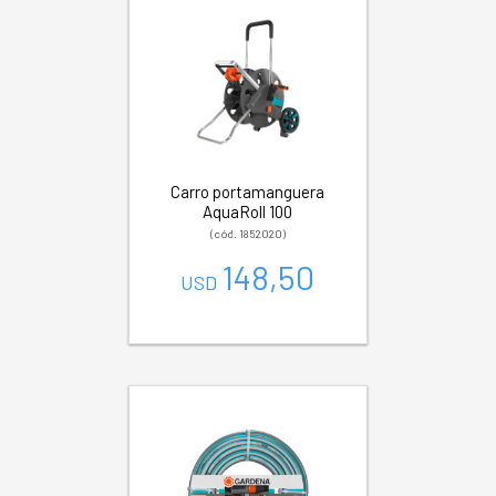
Carro portamanguera
AquaRoll 100
(cód. 1852020)
148,50
USD