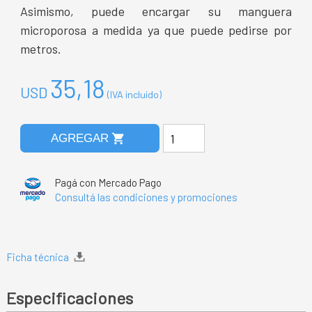
Asimismo, puede encargar su manguera
microporosa a medida ya que puede pedirse por
metros.
35,18
USD
(IVA incluido)
shopping_cart
AGREGAR
Pagá con Mercado Pago
Consultá las condiciones y promociones
Ficha técnica
Especificaciones