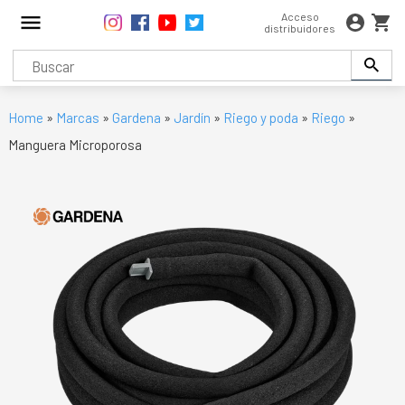
Acceso
distribuidores
Home
»
Marcas
»
Gardena
»
Jardín
»
Riego y poda
»
Riego
»
Manguera Microporosa