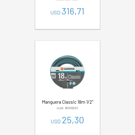
316,71
USD
Manguera Classic 18m 1/2"
(cód. 1800220)
25,30
USD