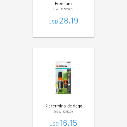
Premium
(cód. 1830520)
28,19
USD
Kit terminal de riego
(cód. 1828820)
16,15
USD