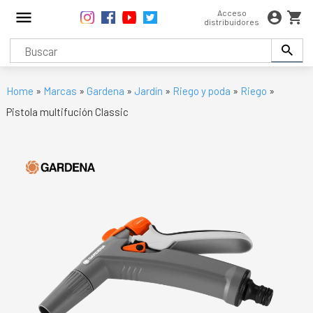
Acceso
distribuidores
Home
»
Marcas
»
Gardena
»
Jardín
»
Riego y poda
»
Riego
»
Pistola multifución Classic