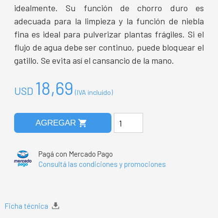
idealmente. Su función de chorro duro es
adecuada para la limpieza y la función de niebla
fina es ideal para pulverizar plantas frágiles. Si el
flujo de agua debe ser continuo, puede bloquear el
gatillo. Se evita así el cansancio de la mano.
18,69
USD
(IVA incluido)
shopping_cart
AGREGAR
Pagá con Mercado Pago
Consultá las condiciones y promociones
Ficha técnica