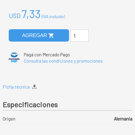
7,33
USD
(IVA incluido)
shopping_cart
AGREGAR
Pagá con Mercado Pago
Consultá las condiciones y promociones
Ficha técnica
Especificaciones
Origen
Alemania