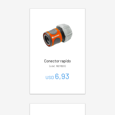
Conector rapido
(cód. 1821620)
6,93
USD