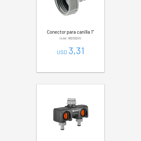
Conector para canilla 1"
(cód. 1820220)
3,31
USD