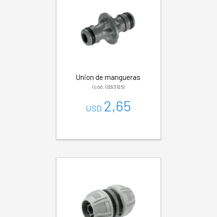
Union de mangueras
(cód. 0293126)
2,65
USD