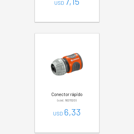
7,15
USD
Conector rápido
(cód. 1821520)
6,33
USD