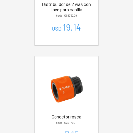
Distribuidor de 2 vias con
llave para canilla
(cód. 0819320)
19,14
USD
Conector rosca
(cód. 0291720)