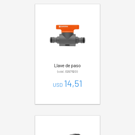
Llave de paso
(cód. 0297620)
14,51
USD