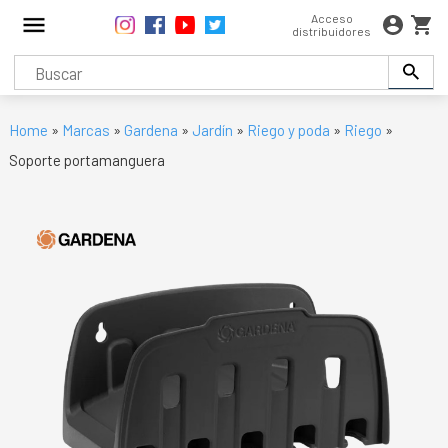
Acceso
distribuidores
Home
»
Marcas
»
Gardena
»
Jardín
»
Riego y poda
»
Riego
»
Soporte portamanguera