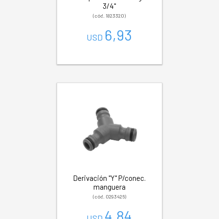
3/4"
(cód. 1823320)
6,93
USD
Derivación "Y" P/conec.
manguera
(cód. 0293426)
4,84
USD