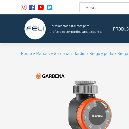
Herramientas e insumos para
PRODUC
profesionales y particulares exigentes
Home
»
Marcas
»
Gardena
»
Jardín
»
Riego y poda
»
Riego