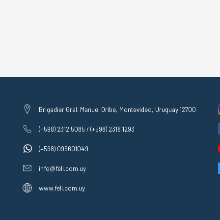
Brigadier Gral. Manuel Oribe, Montevideo, Uruguay 12700
(+598) 2312 5085 / (+598) 2318 1293
(+598) 095601049
info@feli.com.uy
www.feli.com.uy