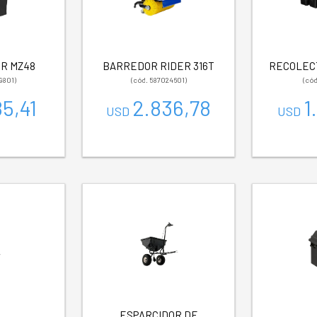
R MZ48
BARREDOR RIDER 316T
RECOLEC
9801)
(cód. 587024601)
(cód
85,41
2.836,78
1
USD
USD
ESPARCIDOR DE