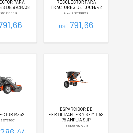
ECTOR PARA
RECOLECTOR PARA
S DE 97CM/38
TRACTORES DE 107CM/42
. 960710001)
(cód. 960710012)
791,66
791,66
USD
ESPARCIDOR DE
ECTOR MZ52
FERTILIZANTES Y SEMILAS
75 AMPLIA SUP
. 966793001)
(cód. 967027201)
.286,44