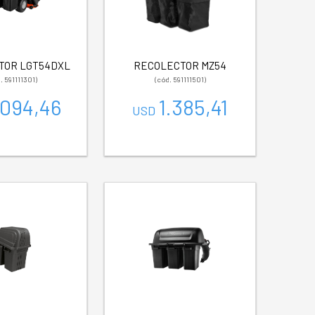
TOR LGT54DXL
RECOLECTOR MZ54
. 591111301)
(cód. 591111501)
.094,46
1.385,41
USD