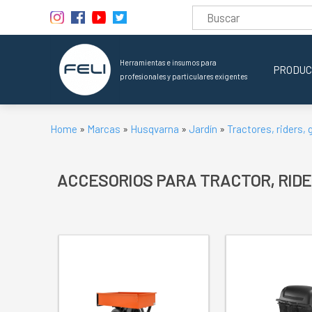
Herramientas e insumos para
PRODUC
profesionales y particulares exigentes
Home
»
Marcas
»
Husqvarna
»
Jardín
»
Tractores, riders, 
ACCESORIOS PARA TRACTOR, RIDE