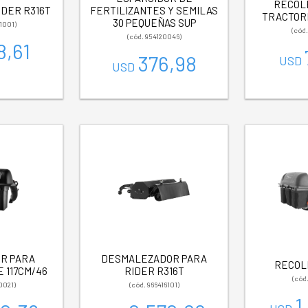
RECOL
IDER R316T
FERTILIZANTES Y SEMILAS
TRACTORE
30 PEQUEÑAS SUP
1001)
(cód
(cód. 954120046)
8,61
376,98
USD
USD
R PARA
DESMALEZADOR PARA
RECOL
 117CM/46
RIDER R316T
(cód
0021)
(cód. 966416101)
1