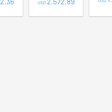
42,36
2.572,89
USD
USD