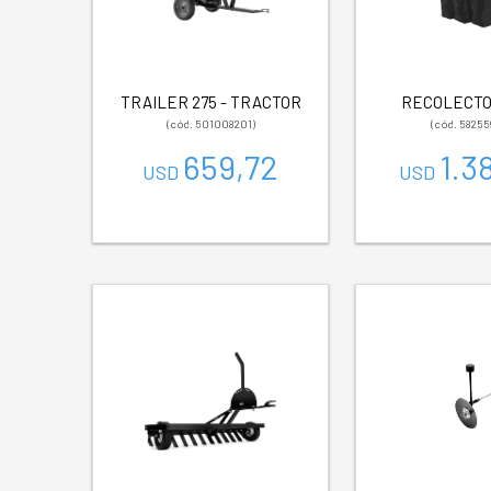
TRAILER 275 - TRACTOR
RECOLECTO
(cód. 501008201)
(cód. 58255
659,72
1.3
USD
USD