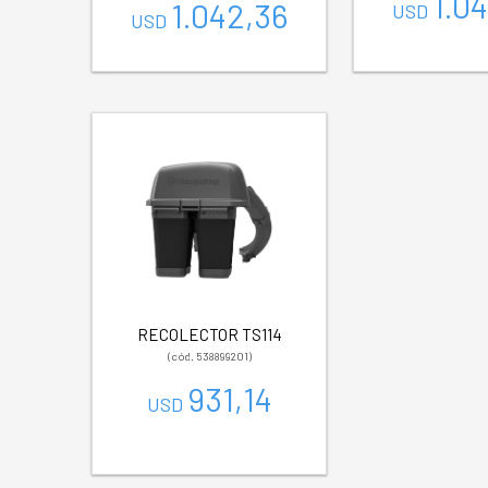
1.0
1.042,36
USD
USD
RECOLECTOR TS114
(cód. 538899201)
931,14
USD