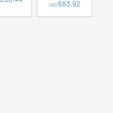
683,92
USD