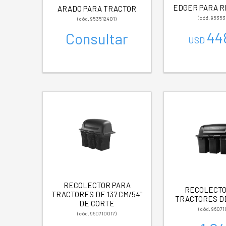
EDGER PARA R
ARADO PARA TRACTOR
(cód. 95353
(cód. 953512401)
44
Consultar
USD
RECOLECTOR PARA
RECOLECTO
TRACTORES DE 137 CM/54"
TRACTORES DE
DE CORTE
(cód. 96071
(cód. 960710017)