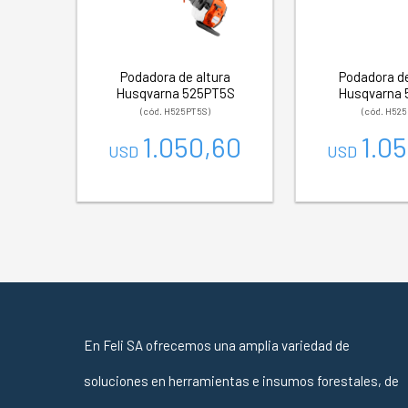
Podadora de altura
Podadora de
Husqvarna 525PT5S
Husqvarna 
(cód. H525PT5S)
(cód. H525
1.050,60
1.0
USD
USD
En Feli SA ofrecemos una amplia variedad de
soluciones en herramientas e insumos forestales, de