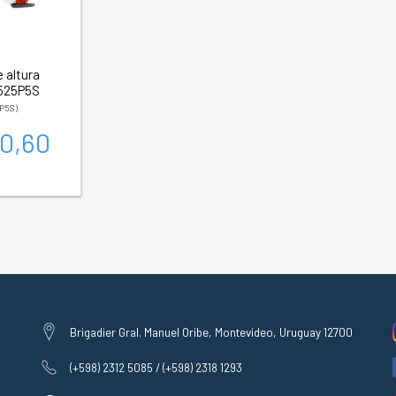
 altura
525P5S
P5S)
50,60
Brigadier Gral. Manuel Oribe, Montevideo, Uruguay 12700
(+598) 2312 5085 / (+598) 2318 1293