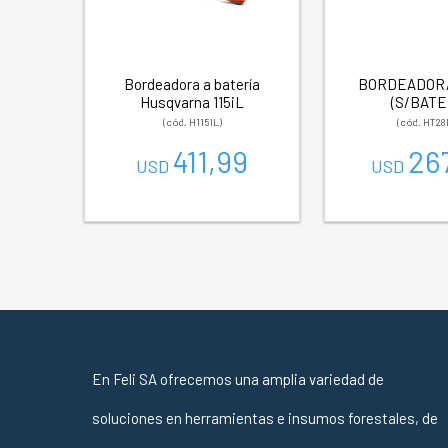
Bordeadora a batería
BORDEADORA
Husqvarna 115iL
(S/BATE
(cód. H115IL)
(cód. HT28
411,99
26
USD
USD
En Feli SA ofrecemos una amplia variedad de
soluciones en herramientas e insumos forestales, de