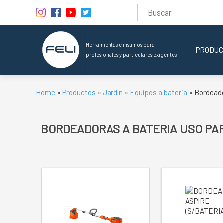
Herramientas e insumos para
PRODUC
profesionales y particulares exigentes
Home
»
Productos
»
Jardín
»
Equipos a bateria
» Bordeado
BORDEADORAS A BATERIA USO PA