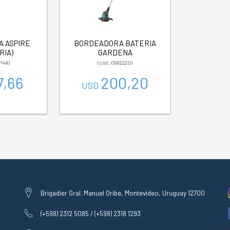
 ASPIRE
BORDEADORA BATERIA
RIA)
GARDENA
P4A)
(cód. 0982220)
7,66
200,20
USD
Brigadier Gral. Manuel Oribe, Montevideo, Uruguay 12700
(+598) 2312 5085 / (+598) 2318 1293