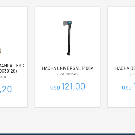
MANUAL FSC
HACHA UNIVERSAL 1400A
HACHA DE
0039120)
(cód. 0871648)
(có
020)
121,00
,20
USD
USD