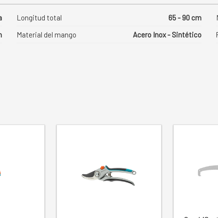
a
Longitud total
65 - 90 cm
m
Material del mango
Acero Inox - Sintético