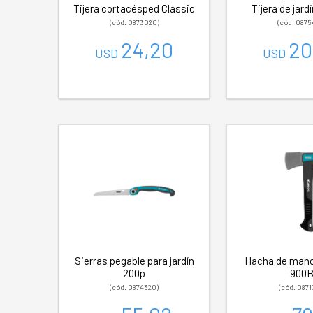
Tijera cortacésped Classic
Tijera de jard
(cód. 0873020)
(cód. 0875
24,20
20
USD
USD
Sierras pegable para jardín
Hacha de mano
200p
900
(cód. 0874320)
(cód. 0871