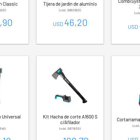
CombiSyst
ín Classic
Tijera de jardín de aluminio
420)
(cód. 0890620)
(có
,90
46,20
USD
USD
 Universal
Kit Hacha de corte A1600 S
Cortarrama
B
c/Afilador
(cód
348)
(cód. 0871830)
USD