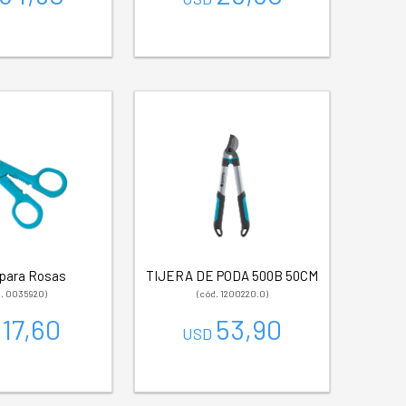
 para Rosas
TIJERA DE PODA 500B 50CM
d. 0035920)
(cód. 1200220.0)
17,60
53,90
D
USD