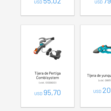
55,02
79
USD
USD
Tijera de Pertiga
Tijera de yunq
Combisystem
(cód. 0885
(cód. 0029820)
20
95,70
USD
USD