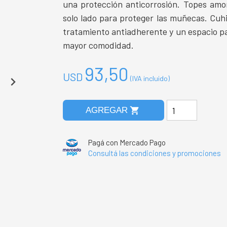
una protección anticorrosión. Topes amor
solo lado para proteger las muñecas. Cuhi
tratamiento antiadherente y un espacio pa
mayor comodidad.
93,50
USD
(IVA incluido)
shopping_cart
AGREGAR
Pagá con Mercado Pago
Consultá las condiciones y promociones