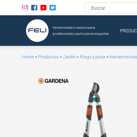
Herramientas e insumos para
PRODUC
profesionales y particulares exigentes
Home
»
Productos
»
Jardín
»
Riego y poda
»
Herramientas