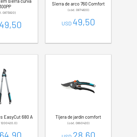
em sierra curva
Sierra de arco 760 Comfort
300PP
(cód. 0874820)
d. 0873820)
49,50
49,50
USD
s EasyCut 680 A
Tijera de jardín comfort
. 1200420.0)
(cód. 0890420)
64,90
28,60
USD