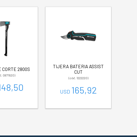
TIJERA BATERIA ASSIST
 CORTE 2800S
CUT
d. 0871920)
(cód. 1222220)
148,50
165,92
USD