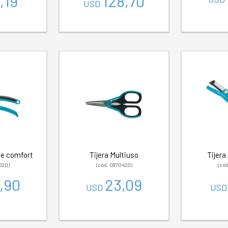
,19
128,70
USD
ue comfort
Tijera Multiuso
Tijera
520)
(cód. 0870420)
(có
,90
23,09
USD
US