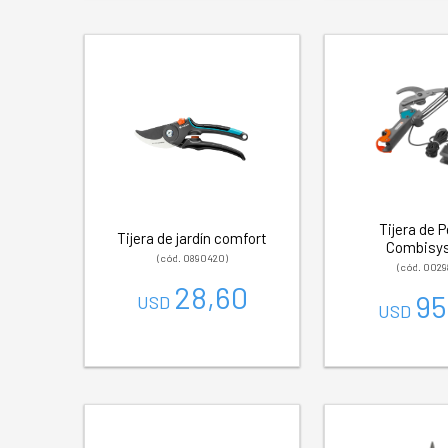
Tijera de P
Tijera de jardín comfort
Combisy
(cód. 0890420)
(cód. 0029
28,60
95
USD
USD