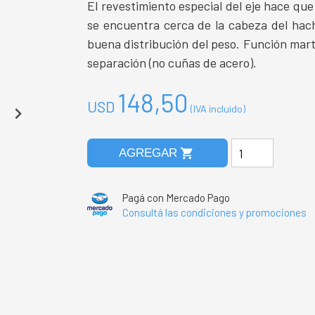
El revestimiento especial del eje hace que
se encuentra cerca de la cabeza del hach
buena distribución del peso. Función marti
separación (no cuñas de acero).
148,50
USD
(IVA incluido)
shopping_cart
AGREGAR
Pagá con Mercado Pago
Consultá las condiciones y promociones