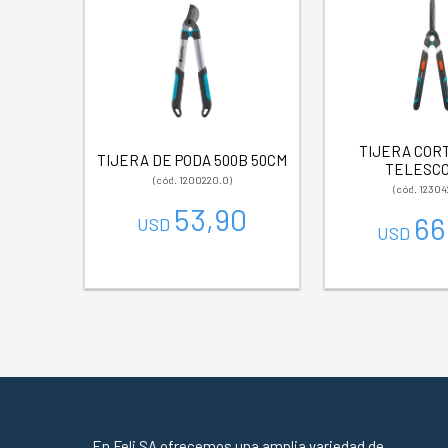
TIJERA COR
TIJERA DE PODA 500B 50CM
TELESCO
(cód. 1200220.0)
(cód. 12304
53,90
66
USD
USD
En Feli SA ofrecemos una amplia variedad de