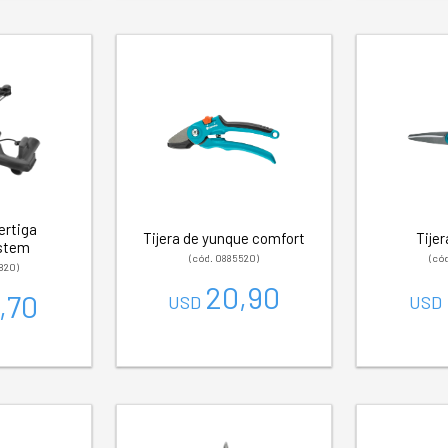
ertiga
Tijera de yunque comfort
Tijer
stem
(cód. 0885520)
(có
820)
20,90
,70
USD
USD