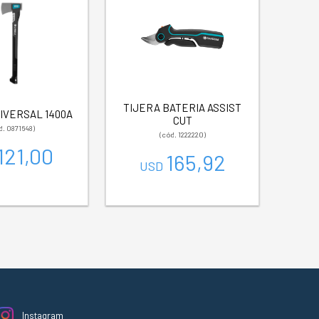
TIJERA BATERIA ASSIST
IVERSAL 1400A
CUT
d. 0871648)
(cód. 1222220)
121,00
165,92
USD
Instagram