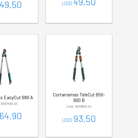
49,50
49,50
USD
Cortarramas TeleCut 650-
s EasyCut 680 A
900 B
. 1200420.0)
(cód. 1200920.0)
64,90
93,50
USD