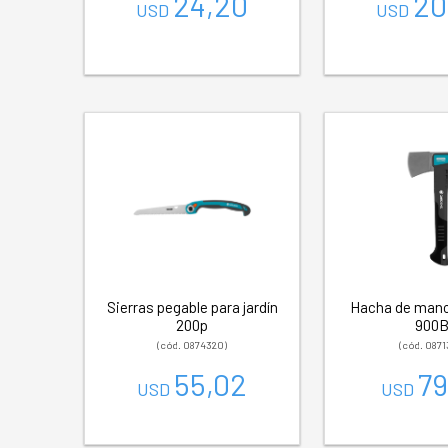
24,20
20
USD
USD
Sierras pegable para jardín
Hacha de mano
200p
900
(cód. 0874320)
(cód. 0871
55,02
79
USD
USD