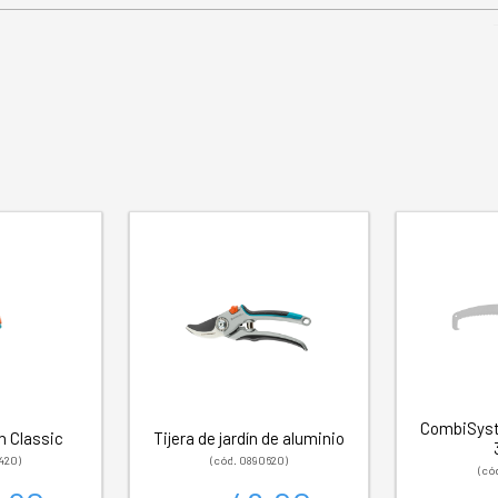
CombiSyst
ín Classic
Tijera de jardín de aluminio
420)
(cód. 0890620)
(có