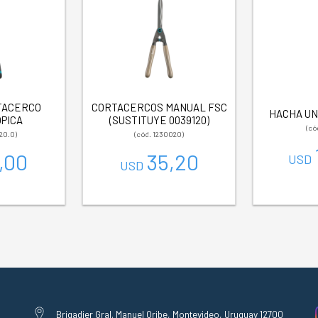
TACERCO
CORTACERCOS MANUAL FSC
HACHA UN
PICA
(SUSTITUYE 0039120)
(có
20.0)
(cód. 1230020)
,00
35,20
USD
USD
Brigadier Gral. Manuel Oribe, Montevideo, Uruguay 12700