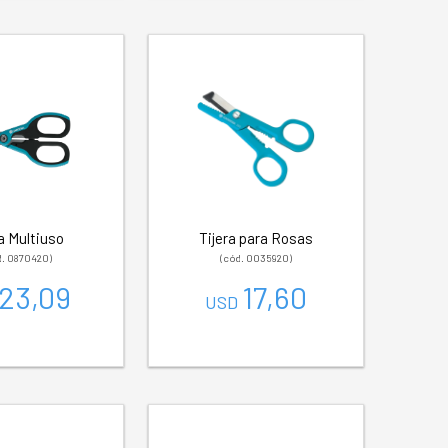
a Multiuso
Tijera para Rosas
d. 0870420)
(cód. 0035920)
23,09
17,60
USD