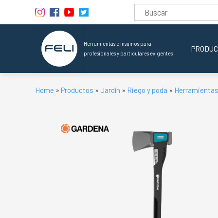
Herramientas e insumos para
PRODUC
profesionales y particulares exigentes
Home
»
Productos
»
Jardín
»
Riego y poda
»
Herramientas