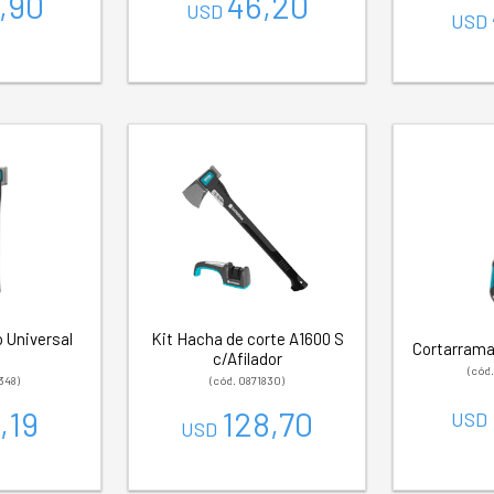
,90
46,20
USD
USD
 Universal
Kit Hacha de corte A1600 S
Cortarrama
B
c/Afilador
(cód
348)
(cód. 0871830)
,19
128,70
USD
USD