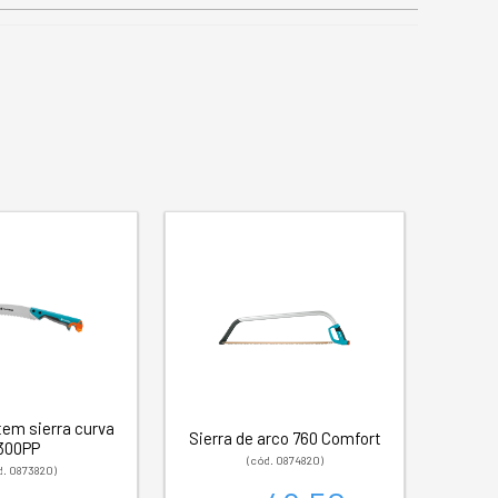
em sierra curva
Sierra de arco 760 Comfort
300PP
(cód. 0874820)
d. 0873820)