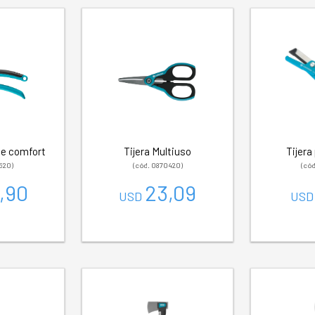
ue comfort
Tijera Multiuso
Tijera
520)
(cód. 0870420)
(có
,90
23,09
USD
US