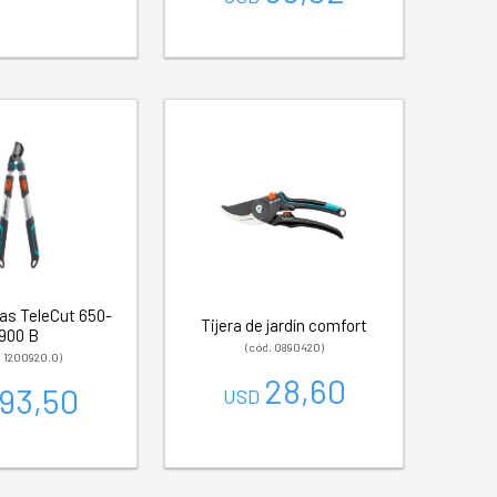
as TeleCut 650-
Tijera de jardín comfort
900 B
(cód. 0890420)
. 1200920.0)
28,60
93,50
USD