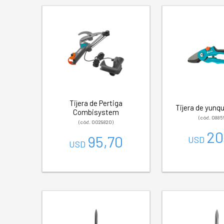
Tijera de Pertiga
Tijera de yunq
Combisystem
(cód. 0885
(cód. 0029820)
20
95,70
USD
USD