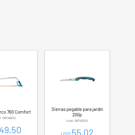
Sierras pegable para jardín
arco 760 Comfort
200p
d. 0874820)
(cód. 0874320)
49,50
55,02
USD