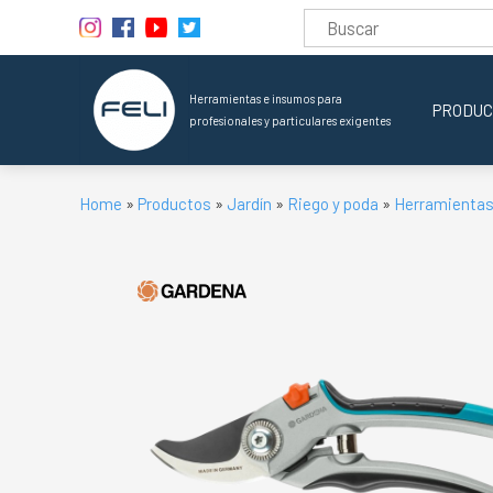
Herramientas e insumos para
PRODUC
profesionales y particulares exigentes
Home
»
Productos
»
Jardín
»
Riego y poda
»
Herramientas