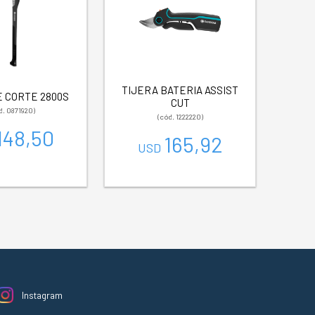
TIJERA BATERIA ASSIST
 CORTE 2800S
CUT
d. 0871920)
(cód. 1222220)
148,50
165,92
USD
Instagram