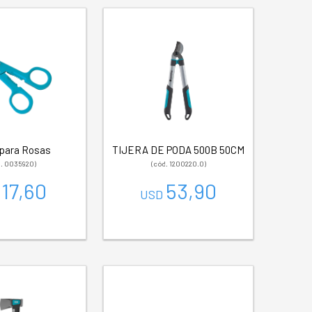
 para Rosas
TIJERA DE PODA 500B 50CM
d. 0035920)
(cód. 1200220.0)
17,60
53,90
D
USD