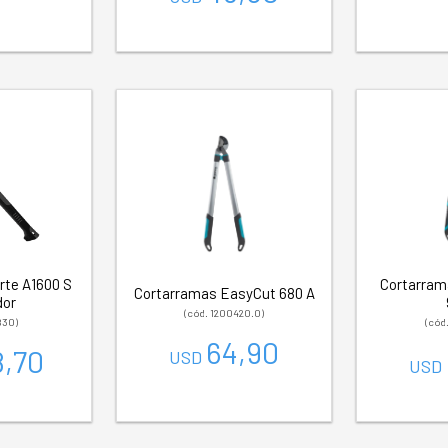
rte A1600 S
Cortarram
Cortarramas EasyCut 680 A
dor
(cód. 1200420.0)
830)
(cód
64,90
8,70
USD
USD