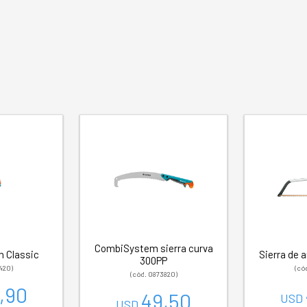
CombiSystem sierra curva
ín Classic
Sierra de 
300PP
420)
(có
(cód. 0873820)
,90
49,50
USD
USD