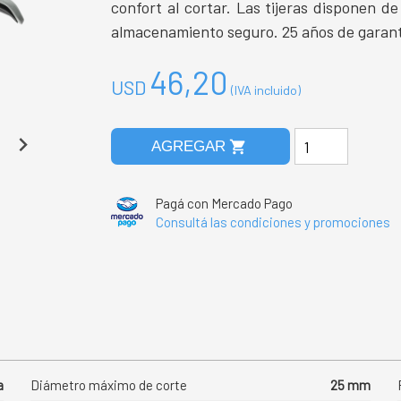
confort al cortar. Las tijeras disponen d
almacenamiento seguro. 25 años de garant
46,20
USD
(IVA incluido)
shopping_cart
AGREGAR
Pagá con Mercado Pago
Consultá las condiciones y promociones
a
Diámetro máximo de corte
25 mm