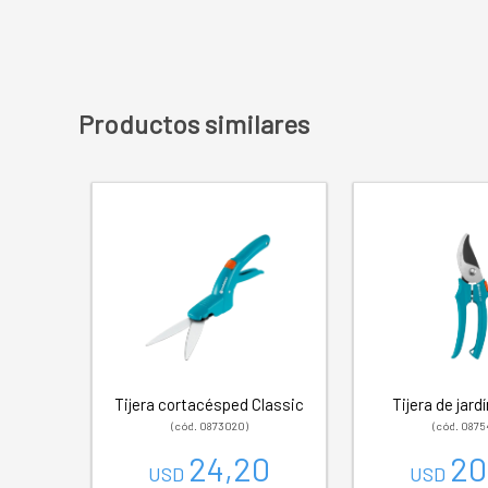
Productos similares
Tijera cortacésped Classic
Tijera de jard
(cód. 0873020)
(cód. 0875
24,20
20
USD
USD