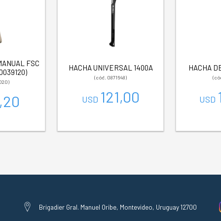
MANUAL FSC
HACHA UNIVERSAL 1400A
HACHA DE
0039120)
(cód. 0871648)
(có
020)
121,00
,20
USD
USD
Brigadier Gral. Manuel Oribe, Montevideo, Uruguay 12700