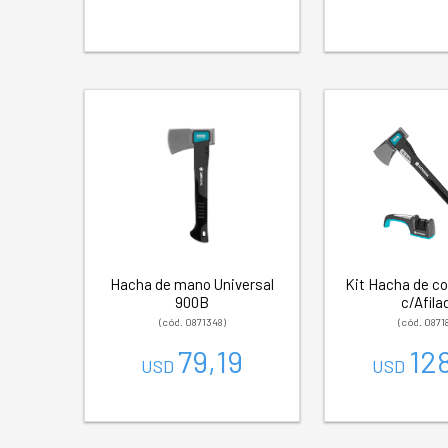
Hacha de mano Universal
Kit Hacha de co
900B
c/Afila
(cód. 0871348)
(cód. 0871
79,19
12
USD
USD