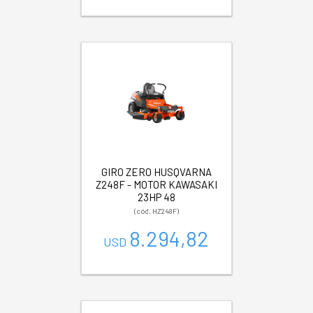
GIRO ZERO HUSQVARNA
Z248F - MOTOR KAWASAKI
23HP 48
(cód. HZ248F)
8.294,82
USD