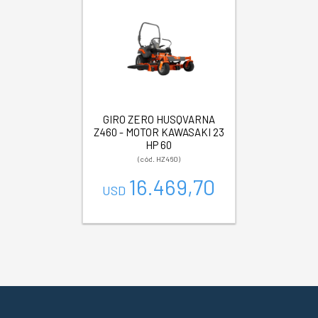
GIRO ZERO HUSQVARNA
Z460 - MOTOR KAWASAKI 23
HP 60
(cód. HZ460)
16.469,70
USD